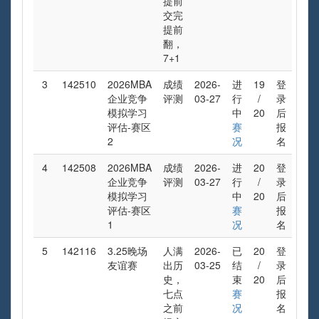
提前
交完
提前
翻，
7+1
3
142510
2026MBA
成绩
2026-
进
19
登
企业竞争
评测
03-27
行
/
录
模拟学习
中
20
后
评估-赛区
赛
报
2
况
名
4
142508
2026MBA
成绩
2026-
进
20
登
企业竞争
评测
03-27
行
/
录
模拟学习
中
20
后
评估-赛区
赛
报
1
况
名
5
142116
3.25晚场
人满
2026-
已
20
登
友谊赛
出历
03-25
结
/
录
史，
束
20
后
七点
赛
报
之前
况
名