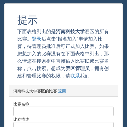
提示
下面表格列出的是
河南科技大学
赛区的所有
比赛。
登录
后点击"报名加入"申请加入比
赛，待管理员批准后可正式加入比赛。如果
您想加入的比赛没有在下面表格中列出，那
么请您在搜索框中直接输入比赛ID或比赛名
称，点击搜索。想成为
赛区管理员
，拥有创
建和管理比赛的权限，请
联系
我们
河南科技大学赛区的比赛
返回
比赛名称
比赛描述