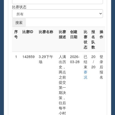
比赛状态
序
比赛ID
比赛名称
比赛
创建
比
报
操
号
描述
日期
赛
名
作
状
队
态
数
1
142859
3.29下午
人满
2026-
已
20
登
场
出历
03-28
结
/
录
史，
束
20
后
两点
赛
报
之前
况
名
提交
第一
期决
策，
往后
每半
小时