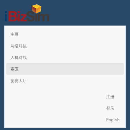
主页
网络对抗
人机对战
赛区
竞赛大厅
注册
登录
English