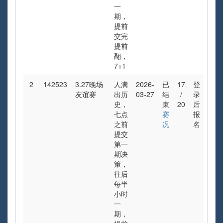
一
期，
提前
交完
提前
翻，
7+1
2
142523
3.27晚场
人满
2026-
已
17
登
友谊赛
出历
03-27
结
/
录
史，
束
20
后
七点
赛
报
之前
况
名
提交
第一
期决
策，
往后
每半
小时
一
期，