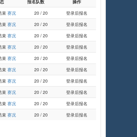
态
报名队数
操作
结束
赛况
20 / 20
登录后报名
结束
赛况
20 / 20
登录后报名
结束
赛况
20 / 20
登录后报名
结束
赛况
20 / 20
登录后报名
结束
赛况
20 / 20
登录后报名
结束
赛况
20 / 20
登录后报名
结束
赛况
20 / 20
登录后报名
结束
赛况
20 / 20
登录后报名
结束
赛况
20 / 20
登录后报名
结束
赛况
20 / 20
登录后报名