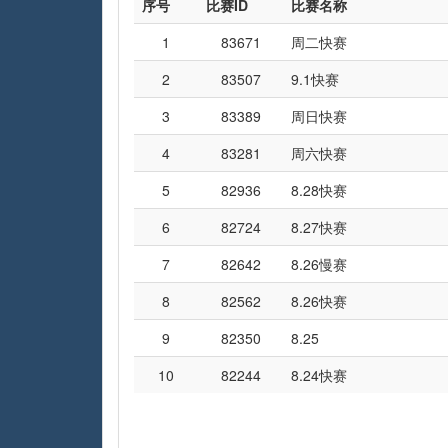
序号
比赛ID
比赛名称
1
83671
周二快赛
2
83507
9.1快赛
3
83389
周日快赛
4
83281
周六快赛
5
82936
8.28快赛
6
82724
8.27快赛
7
82642
8.26慢赛
8
82562
8.26快赛
9
82350
8.25
10
82244
8.24快赛