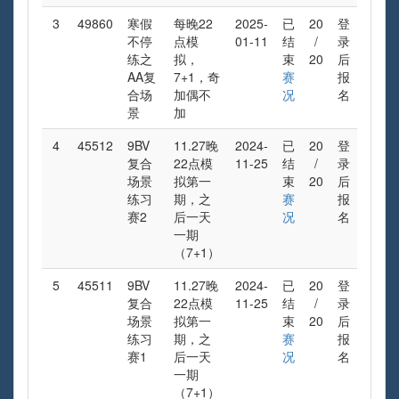
3
49860
寒假
每晚22
2025-
已
20
登
不停
点模
01-11
结
/
录
练之
拟，
束
20
后
AA复
7+1，奇
赛
报
合场
加偶不
况
名
景
加
4
45512
9BV
11.27晚
2024-
已
20
登
复合
22点模
11-25
结
/
录
场景
拟第一
束
20
后
练习
期，之
赛
报
赛2
后一天
况
名
一期
（7+1）
5
45511
9BV
11.27晚
2024-
已
20
登
复合
22点模
11-25
结
/
录
场景
拟第一
束
20
后
练习
期，之
赛
报
赛1
后一天
况
名
一期
（7+1）