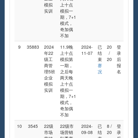
模拟
上十点
实训
模拟一
期，7+1
模式，
奇加偶
不加
9
35883
2024
11.9晚
2024-
已
20
登
年22
上十点
11-07
结
/
录
级工
模拟第
束
20
后
商管
一期，
赛
报
理5班
之后每
况
名
企业
两天晚
模拟
上十点
实训
模拟一
期，7+1
模式，
奇加偶
不加
10
3545
22级
22级市
2024-
已
8 /
登
市场
场营销
09-08
结
20
录