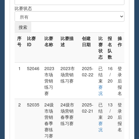
比赛状态
序
比赛
比赛
比赛描
创建
比
报
操
号
ID
名称
述
日期
赛
名
作
状
队
态
数
1
52046
2023
2023市
2025-
已
16
登
市场
场营销
02-22
结
/
录
营销
练习赛
束
20
后
练习
赛
报
赛
况
名
2
52035
24级
24级市
2025-
已
13
登
市场
场营销
02-21
结
/
录
营销
春季赛
束
20
后
春季
练习赛
赛
报
赛练
况
名
习赛