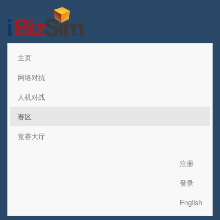
主页
网络对抗
人机对战
赛区
竞赛大厅
注册
登录
English